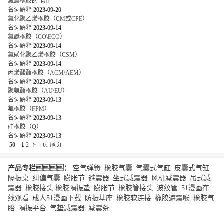
减震橡胶的作用
名词解释
2023-09-20
氯化聚乙烯橡胶（CM或CPE）
名词解释
2023-09-14
氯醚橡胶（CO\ECO）
名词解释
2023-09-14
氯磺化聚乙烯橡胶（CSM）
名词解释
2023-09-14
丙烯酸酯橡胶（ACM\AEM）
名词解释
2023-09-14
聚氨酯橡胶（AU\EU）
名词解释
2023-09-13
氟橡胶（FPM）
名词解释
2023-09-13
硅橡胶（Q）
名词解释
2023-09-13
50
1
2
下一页
尾页
产品专栏：
空气弹簧
|
橡胶气囊
|
气囊式气缸
|
皮囊式气缸
|
隔振桌
|
纠偏气囊
|
膨胀节
|
避震器
|
坐式减震器
|
风机减震器
|
吊式减
震器
|
橡胶接头
橡胶隔振垫
|
膨胀节
|
橡胶管接头
|
波纹管
|
51漫画在
线观看
|
成人51漫画下载
|
防振基座
|
橡胶软连接
|
橡胶避震喉
|
橡胶气
胎
|
隔振平台
|
气垫减震器
|
减震条