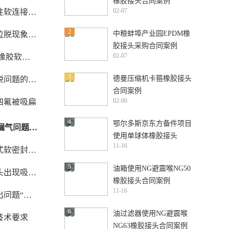
橡胶接头合同案例
02-07
橡胶避震喉
2
中粮蚌埠产业园EPDM橡
象？
胶接头采购合同案例
02-07
各型号价格
3
德曼压缩机卡箍橡胶接头
因和解决方法
合同案例
02-06
四氟被吸扁
4
鄂尔多斯京东方备件项目
某商业变压器空气减震器漏气问题 空气减震器充不上气
使用单球体橡胶接头
11-16
DN50/DN40/DN32-
泄漏现象？
1.6Mpa-NR+Q235合同案
5
油箱使用NG避震喉NG50
解决？
例
橡胶接头合同案例
11-16
超位移”
6
油过滤器使用NG避震喉
技术要求
NG63橡胶接头合同案例