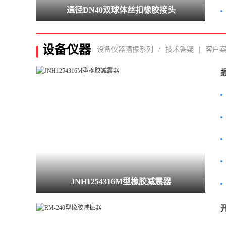
通径DN40双球体丝扣橡胶接头
设备仪器
设备仪器隔振系列
/
技术答疑
|
客户
JNH1254316M型橡胶减震器