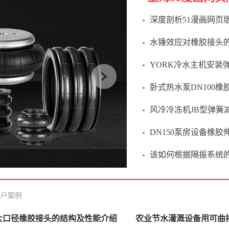
半
深度剖析51漫画网页版
垫减震器八个显著特
水锤效应对橡胶接头
多大？
YORK冷水主机安装
效果怎么办
卧式热水泵DN100
安装
风冷冷冻机JB型弹簧
DN150泵房设备橡
么有时需要加限位装
该如何根据隔振系统
选择隔振元件
客户案例
大口径橡胶接头的结构及性能介绍