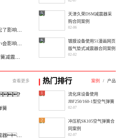
02-07
合同案例
5
天津久荣DSM减震器采
购合同案例
02-06
吗？
6
镀膜设备使用51漫画网页
果吗？
版气垫式减震器合同案例
02-02
的性能特点
热门排行
查看更多
案例
/
产品
1
流化床设备使用
？
JBF250/160-1型空气弹簧
02-07
弹簧
采购合同案例
2
冲压机SK105空气弹簧合
同案例
02-07
？