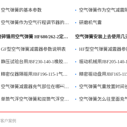
空气弹簧的基本参数
空气弹簧作为空气减震隔离
空气弹簧作为空气行程调节器的优点
研磨机气囊
破碎锤用空气弹簧 HF680/262-2定制款
空气弹簧安装上去使用几
GF型空气弹簧减震器参数说明表
HF型空气弹簧减震器参
静压试验台用JBF230-140-1橡胶波纹减震器
振动机械用JBF205-140-1
精密仪器隔振用JBF196-115-1气囊减震器
精密振动盘用JBF165-115
空气弹簧减震器充气部位在哪？
空气弹簧气囊放置时间长会怎样
单筒气浮空气弹簧和双筒气浮空气弹簧有什么区别？
空气弹簧怎么往里面充
客户案例