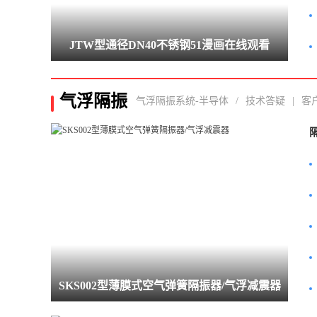
JTW型通径DN40不锈钢51漫画在线观看
气浮隔振
气浮隔振系统-半导体
/
技术答疑
|
客
SKS002型薄膜式空气弹簧隔振器/气浮减震器