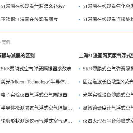
51漫画在线观看泄漏怎么补救?
51漫画在线观看氧化会怎
不锈钢51漫画在线观看图片
51漫画在线观看连接处松动怎么
户案例
隔振与减震的区别
SKS薄膜式空气弹簧隔振器参数表
SKB薄膜式空气弹簧隔
美光(Micron Technology)半导体设备气动隔振器
固定道波长色散型X荧光光谱仪气
电子实验仪器气浮式空气隔振器
光学实验设备薄膜式空
半导体检测装置气浮式空气隔振系统
显微镜硬度计气浮式空
轮廓形状测定仪器气浮式空气隔振器
仪器大理石平台薄膜式空气