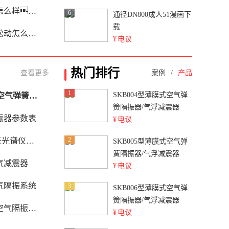
么样？
6
通径DN800成人51漫画下
载
办？
¥
电议
热门排行
查看更多
案例
/
产品
1
SKB004型薄膜式空气弹
上海51漫画网页版气浮式空气弹簧隔振器的优点
簧隔振器/气浮减震器
振器参数表
¥
电议
2
动隔振系统
SKB005型薄膜式空气弹
簧隔振器/气浮减震器
气减震器
¥
电议
气隔振系统
3
SKB006型薄膜式空气弹
簧隔振器/气浮减震器
隔振系统
¥
电议