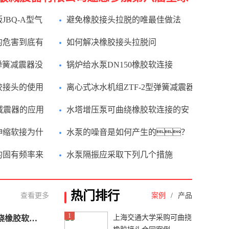
管道中MP是什么意思
导体产业（重庆）博览会
JBQ-A型气
避免橡胶接头拉脱的唯最佳做法
管道中HP是什么意思
点
的危害到底有
如何解决橡胶接头拉脱问
题？
弹簧减震器没
锅炉给水泵DN150橡胶软连接
？
橡胶接头的使用
离心式冰水机组ZTF-2型弹簧减震器
怎么安装？
减震器的应用
水塔增压泵可曲绕橡胶软连接的安
装步骤
胶伸缩软接为什
水泵的噪音是如何产生的？
置
怎么避免？
的固有频率来
水泵隔振应采取下列几个措施
？
热门排行
查看更多
案例
/
产品
1
上海交通大学采购可曲挠
农业节水灌溉设备用可曲挠橡胶软接头