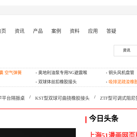
首页
资讯
产品
案例
资料
应用
答疑
资讯
囊 空气弹簧
奥地利油泵专用NG避震喉
铜头风机盘管
双球体丝扣橡胶接头
吸排泥疏浚橡
/
/
学平台隔振桌
KST型双球可曲挠橡胶接头
ZTF型可调式阻
今日头条
上海51漫画网