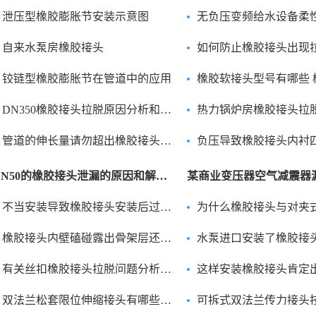
泄压型橡胶膨胀节安装示意图
无负压变频给水设备柔性软连接
自来水泵房橡胶接头
如何防止橡胶接头出现拉脱现
铰链型橡胶膨胀节在管道中的应用
橡胶软接头型号有哪些 橡胶软连接
DN350橡胶接头拉脱原因分析和解决方法
热力锅炉房橡胶接头拉脱问题的原
管道的伸长量请勿超出橡胶接头本身的位移量 以免出现拉脱现象
负压导致橡胶接头内衬
DN50的橡胶接头泄漏的原因和解决方法
不当安装导致橡胶接头安装后过度压缩
为什么橡胶接头与对夹式软密封蝶阀连接后出现
橡胶接头内壁磕碰露出骨架层还能正常使用吗？
水泵进口安装了橡胶接头出现吸扁现象怎么
有关丝扣橡胶接头拉脱问题分析报告
这样安装橡胶接头肯定出问题“
双法兰松套限位伸缩接头有哪些技术要求？
可拆式双法兰传力接头