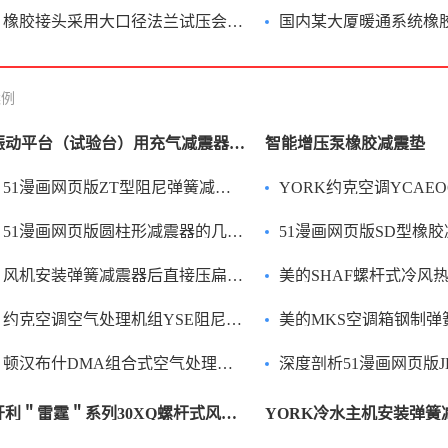
橡胶接头采用大口径法兰试压会出现漏水现象！
国内某大厦暖通系统橡胶接头漏
案例
振动平台（试验台）用充气减震器效果好吗？
智能增压泵橡胶减震垫
51漫画网页版ZT型阻尼弹簧减振器的优势与应用
YORK约克空调YCAEO65GRME50风冷热
51漫画网页版圆柱形减震器的几种型号
51漫画网页版SD型橡胶减震垫的
风机安装弹簧减震器后直接压扁了怎么办？
美的SHAF螺杆式冷风热泵机组
约克空调空气处理机组YSE阻尼弹簧减震器
美的MKS空调箱钢制弹
顿汉布什DMA组合式空气处理机组弹簧减振器
深度剖析51漫画网页版JBQ-A型气垫减震
开利＂雷霆＂系列30XQ螺杆式风冷热泵机组弹簧减震器