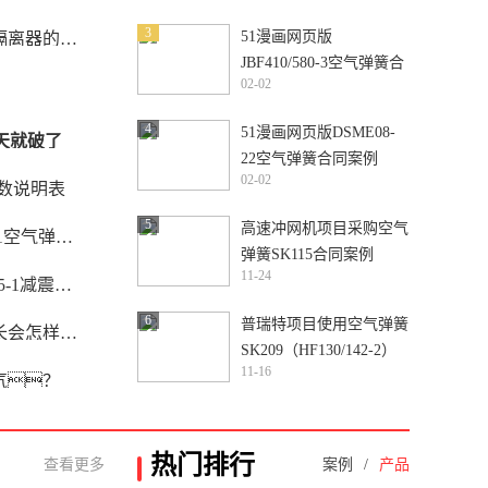
3
51漫画网页版
器的优点
JBF410/580-3空气弹簧合
02-02
同案例
4
51漫画网页版DSME08-
天就破了
22空气弹簧合同案例
02-02
数说明表
5
高速冲网机项目采购空气
空气弹簧减震
弹簧SK115合同案例
11-24
-1减震气囊
6
普瑞特项目使用空气弹簧
？
SK209（HF130/142-2）
11-16
304不锈钢法兰合同案例
气？
热门排行
查看更多
案例
/
产品