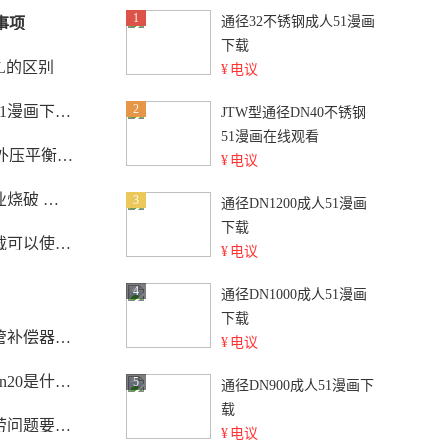
1
通径32不锈钢成人51漫画
事项
下载
16L的区别
¥
电议
2
作用与连接方式
JTW型通径DN40不锈钢
51漫画在线观看
载拉长问题书面报告
¥
电议
漏水问题分析
3
通径DN1200成人51漫画
下载
管道上面？
¥
电议
4
通径DN1000成人51漫画
下载
什么？
¥
电议
什么意思？
5
通径DN900成人51漫画下
载
怎么办？
¥
电议