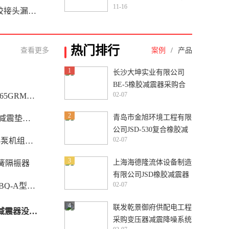
11-16
水情况报告
热门排行
查看更多
案例
/
产品
1
长沙大坤实业有限公司
BE-5橡胶减震器采购合
02-07
泵机组弹簧减震器
同案例
2
青岛市金旭环境工程有限
特性及应用
公司JSD-530复合橡胶减
02-07
弹簧隔震器
震器采购合同案例
3
上海海德隆流体设备制造
簧隔振器
有限公司JSD橡胶减震器
02-07
器八个显著特点
采购合同案例
4
联发乾景御府供配电工程
YORK冷水主机安装弹簧减震器没效果怎么办？
采购变压器减震降噪系统