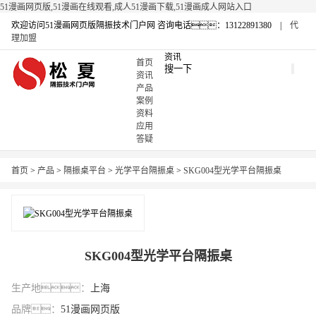
51漫画网页版,51漫画在线观看,成人51漫画下载,51漫画成人网站入口
欢迎访问51漫画网页版隔振技术门户网
咨询电话：13122891380 |
代
理加盟
资讯
首页
资讯
产品
案例
资料
应用
答疑
首页
>
产品
>
隔振桌平台
>
光学平台隔振桌
>
SKG004型光学平台隔振桌
SKG004型光学平台隔振桌
生产地：
上海
品牌：
51漫画网页版