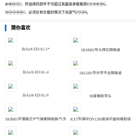
4、所选择的部件不可超过其最高承载载荷。
5、必须在有负载的情况下充放气。
猜你喜欢
减震器
BiAir®-ED/AL-1*
SKM001型大理石隔振桌
BiAir®-ED/AL-4
SKG001型光学平台隔振桌
BiAir®-ED/AL-6
90度橡胶弯头
SKB001型薄膜式空气弹簧隔振器/气浮
KXT型通径DN1200单球可曲挠橡胶接
减震器
头