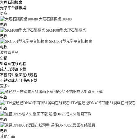
大理石隔振桌
光学平台隔振桌
更多>
大理石隔振桌100-80
电议
SKM008型大理石隔振桌
电议
SKG001型光学平台隔振桌
电议
波纹管系列
全部
51漫画在线观看
成人51漫画下载
不锈钢51漫画在线观看
不锈钢成人51漫画下载
更多>
通径32不锈钢成人51漫画下载
电议
JTW型通径DN40不锈钢51漫画在线观看
电议
通径DN25成人51漫画下载
电议
通径DN40051漫画在线观看
电议
其他产品